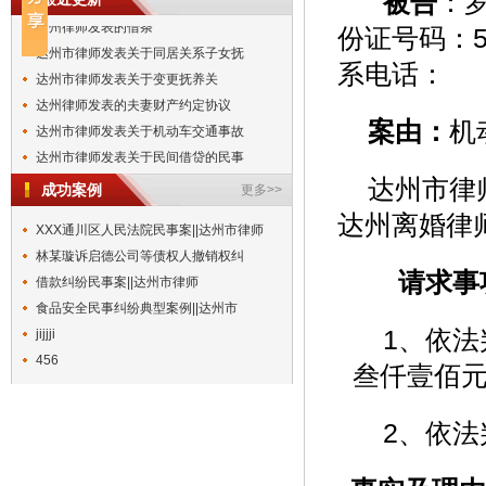
被告
：罗
达州律师发表的借条
份证号码：51
达州市律师发表关于同居关系子女抚
系电话：
达州市律师发表关于变更抚养关
达州律师发表的夫妻财产约定协议
达州市律师发表关于机动车交通事故
案由：
机
达州市律师发表关于民间借贷的民事
达州律师发表关于同居关系子女抚养
达州市律
成功案例
更多>>
达州市律师发表的执行异议书
达州离婚律
达州市律师发表关于离婚纠纷的民事
XXX通川区人民法院民事案||达州市律师
达州市律师发表的离婚协议书
林某璇诉启德公司等债权人撤销权纠
请求事
达州律师发表的借条
借款纠纷民事案||达州市律师
达州市律师发表关于同居关系子女抚
食品安全民事纠纷典型案例||达州市
达州市律师发表关于变更抚养关
1、依法
jijjji
达州律师发表的夫妻财产约定协议
456
叁仟壹佰
2、依