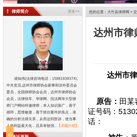
律师简介
更多>>
您的位置：
大竹县律师网
>
交
达州市律
凌灿伟
达州市
凌灿伟(法律咨询电话：15881838374),
中共党员,达州市律师协会家事和涉外委员会
委员，全国律师协会会员，达州市律师协会
达州市律师发表关于机动车交通事故
会员，法律快车、华律网、找法网等大型律
原
告：
田某
师门户网站特邀律师，本人知识面广，善于
达州市律师发表关于民间借贷的民事
证号码：5130
雄辩，思维敏捷，善于抓住案件的焦点，准
达州律师发表关于同居关系子女抚养
确的分析法律关系，从而达到胜诉，使当事
话：
达州市律师发表的执行异议书
人的利益最大化，且具有较强...
【详细介绍】
达州市律师发表关于离婚纠纷的民事
达州市律师发表的离婚协议书
最近更新