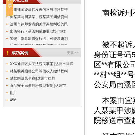
组织未成年人提供有偿陪侍服务？依
达州律师凌灿伟发表的不当得利答辩
南检诉刑不
陈某某与胡某某、程某某民间借贷纠
达州市律师发表的关于离婚纠纷的民
出借银行卡是否构成犯罪‖达州市律
警惕！随意出借银行卡，可能涉嫌犯
被不起诉人
达州市律师凌灿伟转载拒不支付劳动
一被告人因犯组织未成年人进行违反
成功案例
更多>>
身份证号码51
诱骗未成年人陪酒必须依法严惩‖达
区**有限
XXX通川区人民法院民事案||达州市律师
立足法益解析组织未成年人进行违反
林某璇诉启德公司等债权人撤销权纠
组织未成年人提供有偿陪侍服务？依
**村**组
借款纠纷民事案||达州市律师
达州律师凌灿伟发表的不当得利答辩
公安局南溪区
食品安全民事纠纷典型案例||达州市
陈某某与胡某某、程某某民间借贷纠
jijjji
达州市律师发表的关于离婚纠纷的民
本案由宜
456
出借银行卡是否构成犯罪‖达州市律
警惕！随意出借银行卡，可能涉嫌犯
人聂某甲涉嫌
院移送审查