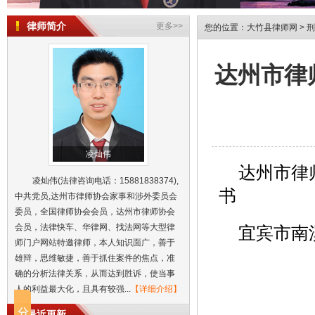
律师简介
更多>>
您的位置：
大竹县律师网
>
刑
达州市律
凌灿伟
达州市律
凌灿伟(法律咨询电话：15881838374),
书
中共党员,达州市律师协会家事和涉外委员会
委员，全国律师协会会员，达州市律师协会
会员，法律快车、华律网、找法网等大型律
宜宾市南
师门户网站特邀律师，本人知识面广，善于
达州市律师凌灿伟转载拒不支付劳动
雄辩，思维敏捷，善于抓住案件的焦点，准
一被告人因犯组织未成年人进行违反
确的分析法律关系，从而达到胜诉，使当事
诱骗未成年人陪酒必须依法严惩‖达
人的利益最大化，且具有较强...
【详细介绍】
立足法益解析组织未成年人进行违反
最近更新