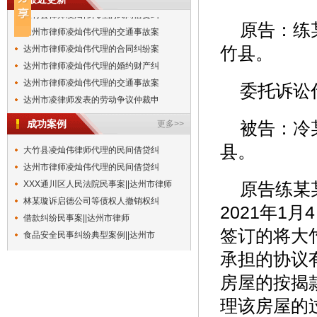
大竹县律师凌灿伟代理的民间借贷纠
达州市律师凌灿伟代理的交通事故案
原告：练
达州市律师凌灿伟代理的合同纠纷案
竹县。
达州市律师凌灿伟代理的婚约财产纠
达州市律师凌灿伟代理的交通事故案
委托诉讼
达州市凌律师发表的劳动争议仲裁申
凌灿伟律师代理的练某某与冷某某离
成功案例
更多>>
被告：冷
凌灿伟律师代理的练某某与冷某某离
凌灿伟律师代理的练某某与冷某某离
县。
大竹县凌灿伟律师代理的民间借贷纠
凌灿伟律师代理的练某某与冷某某离
达州市律师凌灿伟代理的民间借贷纠
大竹县律师凌灿伟代理的民间借贷纠
XXX通川区人民法院民事案||达州市律师
原告练某
达州市律师凌灿伟代理的交通事故案
林某璇诉启德公司等债权人撤销权纠
2021年1
达州市律师凌灿伟代理的合同纠纷案
借款纠纷民事案||达州市律师
达州市律师凌灿伟代理的婚约财产纠
签订的将大
食品安全民事纠纷典型案例||达州市
达州市律师凌灿伟代理的交通事故案
承担的协议
达州市凌律师发表的劳动争议仲裁申
房屋的按揭款
理该房屋的