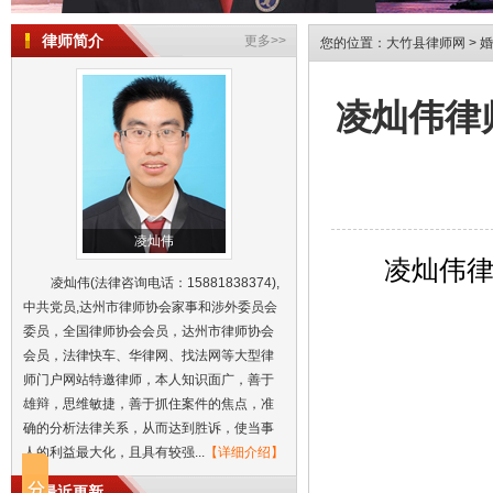
律师简介
更多>>
您的位置：
大竹县律师网
>
婚
凌灿伟律
凌灿伟
凌灿伟
凌灿伟(法律咨询电话：15881838374),
中共党员,达州市律师协会家事和涉外委员会
委员，全国律师协会会员，达州市律师协会
会员，法律快车、华律网、找法网等大型律
师门户网站特邀律师，本人知识面广，善于
凌灿伟律师代理的练某某与冷某某离
雄辩，思维敏捷，善于抓住案件的焦点，准
凌灿伟律师代理的练某某与冷某某离
确的分析法律关系，从而达到胜诉，使当事
人的利益最大化，且具有较强...
【详细介绍】
凌灿伟律师代理的练某某与冷某某离
凌灿伟律师代理的练某某与冷某某离
最近更新