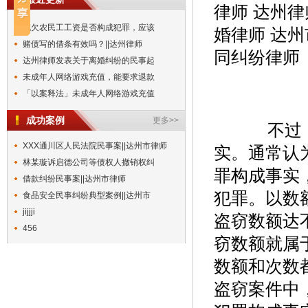
依法惩治拒不支付劳动报酬犯罪
律师 达州律
拖欠农民工工资是否构成犯罪，应该
婚律师 达
赌债写的借条有效吗？||达州律师
达州律师发表关于离婚纠纷的民事起
同纠纷律师
未成年人网络游戏充值，能要求退款
「以案释法」未成年人网络游戏充值
盗窃罪量刑标准有待规范||达州市律师
恋爱分手经济纠纷如何解决||达州律师
成功案例
更多>>
不过，
达州市律师发表民间借贷纠纷的民事
XXX通川区人民法院民事案||达州市律师
实。通常认
离婚时赠与孩子的房产，后期反悔可
林某璇诉启德公司等债权人撤销权纠
依法惩治拒不支付劳动报酬犯罪
罪构成事实
借款纠纷民事案||达州市律师
拖欠农民工工资是否构成犯罪，应该
犯罪。以数
食品安全民事纠纷典型案例||达州市
赌债写的借条有效吗？||达州律师
jijjji
盗窃数额达
达州律师发表关于离婚纠纷的民事起
456
未成年人网络游戏充值，能要求退款
窃数额就属
「以案释法」未成年人网络游戏充值
数额和次数
盗窃案件中