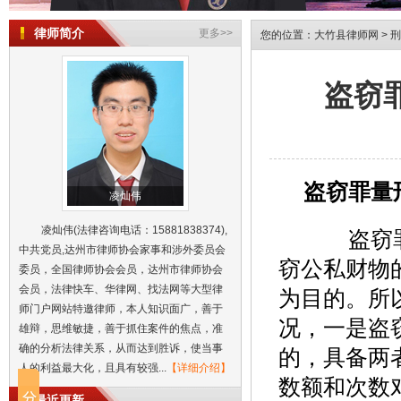
律师简介
更多>>
您的位置：
大竹县律师网
>
刑
盗窃
盗窃罪量
凌灿伟
凌灿伟(法律咨询电话：15881838374),
盗窃罪
中共党员,达州市律师协会家事和涉外委员会
窃公私财物
委员，全国律师协会会员，达州市律师协会
会员，法律快车、华律网、找法网等大型律
为目的。所
师门户网站特邀律师，本人知识面广，善于
盗窃罪量刑标准有待规范||达州市律师
况，一是盗
雄辩，思维敏捷，善于抓住案件的焦点，准
恋爱分手经济纠纷如何解决||达州律师
确的分析法律关系，从而达到胜诉，使当事
的，具备两
达州市律师发表民间借贷纠纷的民事
人的利益最大化，且具有较强...
【详细介绍】
数额和次数
离婚时赠与孩子的房产，后期反悔可
最近更新