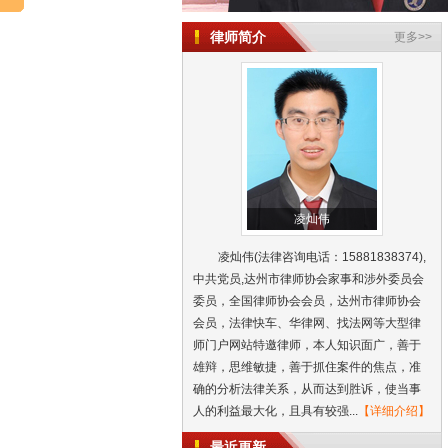
律师简介
更多>>
凌灿伟
凌灿伟(法律咨询电话：15881838374),
中共党员,达州市律师协会家事和涉外委员会
委员，全国律师协会会员，达州市律师协会
会员，法律快车、华律网、找法网等大型律
师门户网站特邀律师，本人知识面广，善于
大竹县律师凌灿伟发表的关于机动车
雄辩，思维敏捷，善于抓住案件的焦点，准
合 作 合 同 书||达州市律师
确的分析法律关系，从而达到胜诉，使当事
解除同居关系协议书||达州市律师
人的利益最大化，且具有较强...
【详细介绍】
交通事故赔偿协议||达州市律师
和解协议书||达州市律师
最近更新