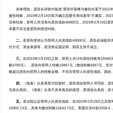
具体理由：原告在诉状中陈述“原告毕某峰与被告向某于2021
被告转账，2023年2月19日双方确立恋爱关系结束等”不属实，20
没有结束，答辩人并没有向原告借款40000元，2023年2月19日原
本案不应当是是民间借贷纠纷。
二、
若原告坚持认为答辩人向其借款40000元，原告必须提
付方式、资金来源等，若没有证据证明，则其主张不成立。
三、
在2023年2月19日之前，答辩人共计向原告转账等1594
账3700元），原告向答辩人转账15867元（微信转账6567元，支
账超过原告向答辩人的转账金额，不存在答辩人向原告借款。因此
四、
《借条》出具系双方吵架时，原告强迫答辩人书写的，原
无奈出具的，《借条》出具不具有真实的借贷，系强迫出具的，应
五、
若法院认定答辩人向原告借款，在2023年2月19日之后
15902.13元，具体为微信转账12643.73元、美团京东付款325