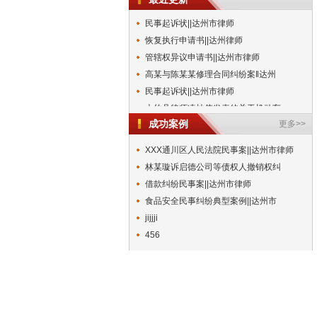
民事起诉状||达州市律师
恢复执行申请书||达州律师
管辖权异议申请书||达州市律师
高某与陈某某修理合同纠纷案‖达州
民事起诉状||达州市律师
大竹县律师凌灿伟发表的关于机动车
合 作 合 同 书||达州市律师
成功案例
更多>>
解除同居关系协议书||达州市律师
XXX通川区人民法院民事案||达州市律师
交通事故赔偿协议||达州市律师
林某璇诉启德公司等债权人撤销权纠
和解协议书||达州市律师
借款纠纷民事案||达州市律师
民事起诉状||达州市律师
食品安全民事纠纷典型案例||达州市
恢复执行申请书||达州律师
jijjji
管辖权异议申请书||达州市律师
456
高某与陈某某修理合同纠纷案‖达州
民事起诉状||达州市律师